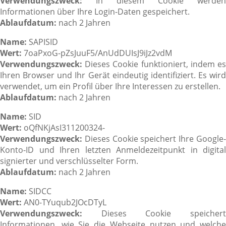
Verwendungszweck:
In diesem Cookie werden
Informationen über Ihre Login-Daten gespeichert.
Ablaufdatum:
nach 2 Jahren
Name:
SAPISID
Wert:
7oaPxoG-pZsJuuF5/AnUdDUIsJ9iJz2vdM
Verwendungszweck:
Dieses Cookie funktioniert, indem es
Ihren Browser und Ihr Gerät eindeutig identifiziert. Es wird
verwendet, um ein Profil über Ihre Interessen zu erstellen.
Ablaufdatum:
nach 2 Jahren
Name:
SID
Wert:
oQfNKjAsI311200324-
Verwendungszweck:
Dieses Cookie speichert Ihre Google-
Konto-ID und Ihren letzten Anmeldezeitpunkt in digital
signierter und verschlüsselter Form.
Ablaufdatum:
nach 2 Jahren
Name:
SIDCC
Wert:
AN0-TYuqub2JOcDTyL
Verwendungszweck:
Dieses Cookie speichert
Informationen, wie Sie die Webseite nutzen und welche