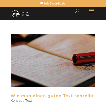
info@wordip.de
Wie man einen guten Text schreibt
Konzept
,
Text