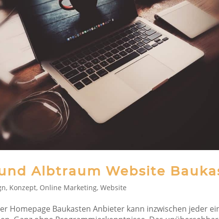
und Albtraum Website Bauka
gn
,
Konzept
,
Online Marketing
,
Website
her Homepage Baukasten Anbieter kann inzwischen jeder ei