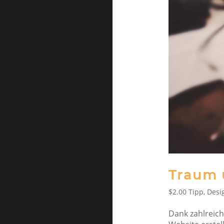
Traum 
$2.00 Tipp
,
Desi
Dank zahlreic