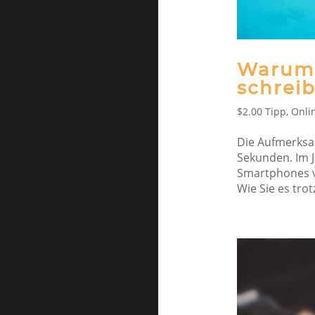
Warum 
schrei
$2.00 Tipp
,
Onli
Die Aufmerksa
Sekunden. Im J
Smartphones v
Wie Sie es trot