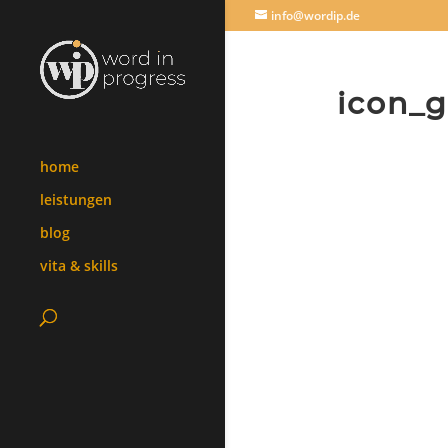
info@wordip.de
icon_g
home
leistungen
blog
vita & skills