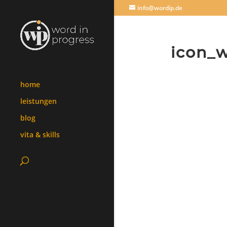
info@wordip.de
icon_
home
leistungen
blog
vita & skills